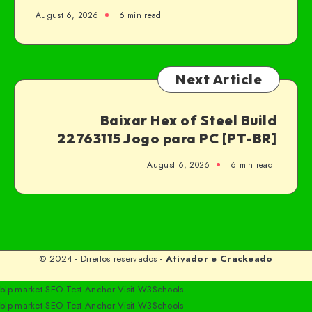
August 6, 2026
6 min read
Next Article
Baixar Hex of Steel Build
22763115 Jogo para PC [PT-BR]
August 6, 2026
6 min read
© 2024 - Direitos reservados -
Ativador e Crackeado
blp-market
SEO Test Anchor
Visit W3Schools
blp-market
SEO Test Anchor
Visit W3Schools