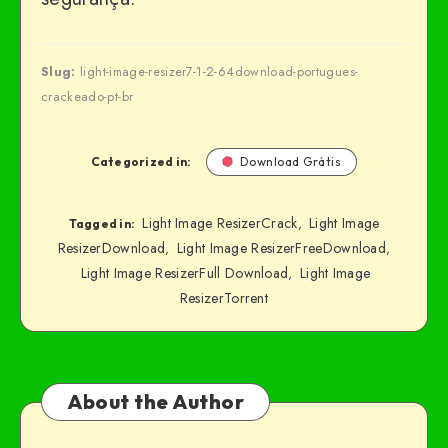
Slug:
light-image-resizer7-1-2-64download-portugues-
crackeado-pt-br
Categorized in:
Download Grátis
Light Image ResizerCrack
Light Image
,
Tagged in:
ResizerDownload
Light Image ResizerFreeDownload
,
,
Light Image ResizerFull Download
Light Image
,
ResizerTorrent
About the Author