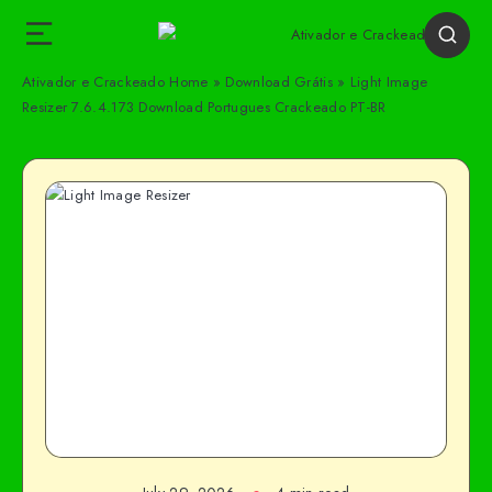
Ativador e Crackeado
Home
»
Download Grátis
»
Light Image
Resizer 7.6.4.173 Download Portugues Crackeado PT-BR