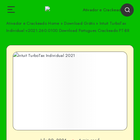
Ativador e Crackeado
Home
»
Download Grátis
»
Intuit TurboTax
Individual v2021.260.0100 Download Portugues Crackeado PT-BR