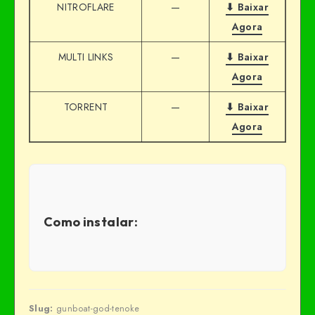
NITROFLARE
—
⬇ Baixar
Agora
MULTI LINKS
—
⬇ Baixar
Agora
TORRENT
—
⬇ Baixar
Agora
Como instalar:
Slug:
gunboat-god-tenoke