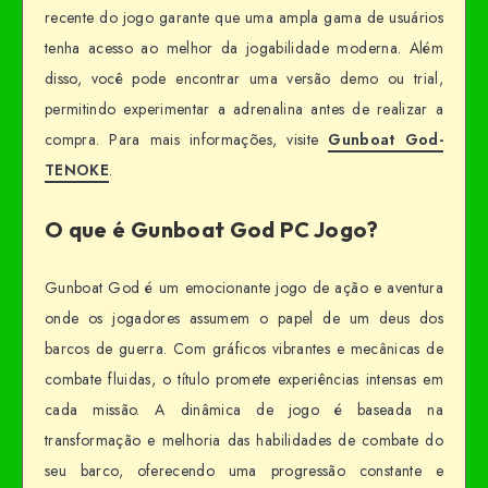
recente do jogo garante que uma ampla gama de usuários
tenha acesso ao melhor da jogabilidade moderna. Além
disso, você pode encontrar uma versão demo ou trial,
permitindo experimentar a adrenalina antes de realizar a
compra. Para mais informações, visite
Gunboat God-
TENOKE
.
O que é Gunboat God PC Jogo?
Gunboat God é um emocionante jogo de ação e aventura
onde os jogadores assumem o papel de um deus dos
barcos de guerra. Com gráficos vibrantes e mecânicas de
combate fluidas, o título promete experiências intensas em
cada missão. A dinâmica de jogo é baseada na
transformação e melhoria das habilidades de combate do
seu barco, oferecendo uma progressão constante e