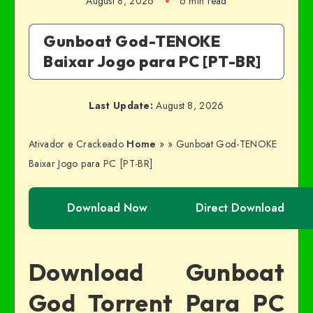
August 8, 2026
6 min read
Gunboat God-TENOKE
Baixar Jogo para PC [PT-BR]
Last Update:
August 8, 2026
Ativador e Crackeado
Home
»
»
Gunboat God-TENOKE
Baixar Jogo para PC [PT-BR]
Download Now
Direct Download
Download Gunboat
God Torrent Para PC