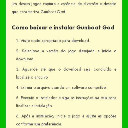
um desses jogos captura a essência de diversão e desafio
que caracteriza Gunboat God.
Como baixar e instalar Gunboat God
Visite o site apropriado para download.
Selecione a versão do jogo desejada e inicie o
download.
Aguarde até que o download seja concluído e
localize o arquivo.
Extraia o arquivo usando um software compatível.
Execute o instalador e siga as instruções na tela para
finalizar a instalação.
Após a instalação, inicie o jogo e ajuste as opções
conforme sua preferência.