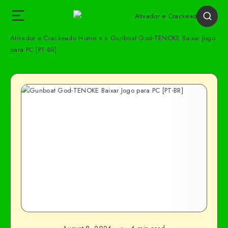
Ativador e Crackeado
Home
»
»
Gunboat God-TENOKE Baixar Jogo
para PC [PT-BR]