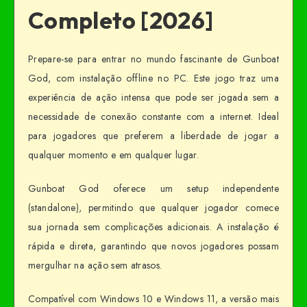
Completo [2026]
Prepare-se para entrar no mundo fascinante de Gunboat
God, com instalação offline no PC. Este jogo traz uma
experiência de ação intensa que pode ser jogada sem a
necessidade de conexão constante com a internet. Ideal
para jogadores que preferem a liberdade de jogar a
qualquer momento e em qualquer lugar.
Gunboat God oferece um setup independente
(standalone), permitindo que qualquer jogador comece
sua jornada sem complicações adicionais. A instalação é
rápida e direta, garantindo que novos jogadores possam
mergulhar na ação sem atrasos.
Compatível com Windows 10 e Windows 11, a versão mais