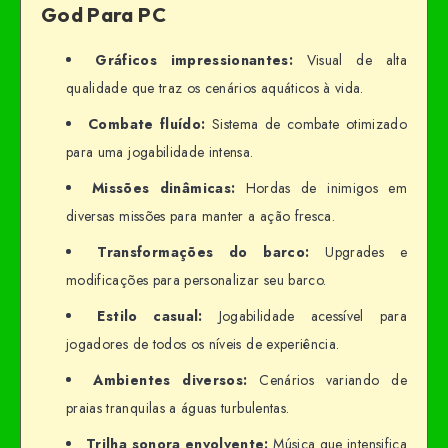
God Para PC
Gráficos impressionantes:
Visual de alta
qualidade que traz os cenários aquáticos à vida.
Combate fluído:
Sistema de combate otimizado
para uma jogabilidade intensa.
Missões dinâmicas:
Hordas de inimigos em
diversas missões para manter a ação fresca.
Transformações do barco:
Upgrades e
modificações para personalizar seu barco.
Estilo casual:
Jogabilidade acessível para
jogadores de todos os níveis de experiência.
Ambientes diversos:
Cenários variando de
praias tranquilas a águas turbulentas.
Trilha sonora envolvente:
Música que intensifica