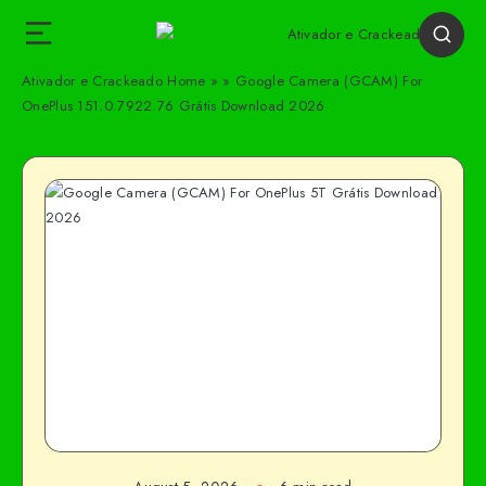
Ativador e Crackeado
Home
»
»
Google Camera (GCAM) For
OnePlus 151.0.7922.76 Grátis Download 2026