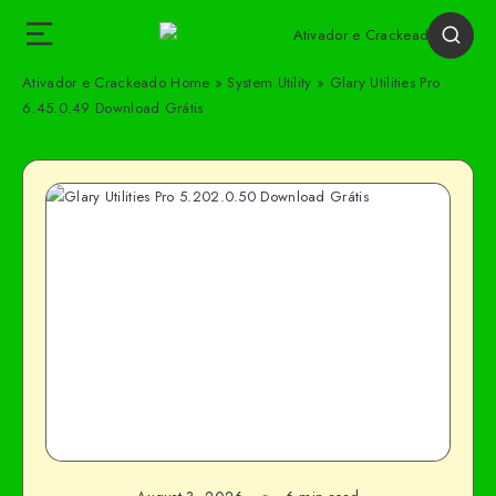
Ativador e Crackeado
Home
»
System Utility
»
Glary Utilities Pro
6.45.0.49 Download Grátis