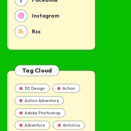
PC
[PT-
Instagram
BR]
Rss
Tag Cloud
3D Design
Action
Action Adventure
Adobe Photoshop
Adventure
Antivirus