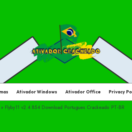
amas
Ativador Windows
Ativador Office
Privacy Po
»
Flyby11 v2.4.854 Download Portugues Crackeado PT-BR