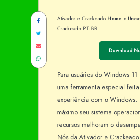
Ativador e Crackeado
Home
»
Unca
Share
Crackeado PT-BR
on
Share
Facebook
on
Share
Download N
Share
Twitter
on
on
Email
Para usuários do Windows 11 e
WhatsApp
uma ferramenta especial feita
experiência com o Windows. 
máximo seu sistema operacion
recursos melhoram o desempen
Nós da Ativador e Crackeado 