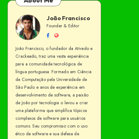
About Me
João Francisco
João
Founder & Editor
Follow
Website
Francisco
me
João Francisco, o fundador da Ativado e
on
Crackeado, traz uma vasta experiência
Facebook
para a comunidade tecnológica de
língua portuguesa. Formado em Ciência
da Computação pela Universidade de
São Paulo e anos de experiência em
desenvolvimento de software, a paixão
de João por tecnologia o levou a criar
uma plataforma que simplifica tópicos
complexos de software para usuários
comuns. Seu compromisso com o uso
ético de software e sua defesa de