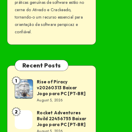
práticas genuínas de software estão no
cerne do Ativado e Crackeado,
tornando-o um recurso essencial para
orientação de software perspicaz e
confiável.
Recent Posts
1
Rise of Piracy
Rise
v20260313 Baixar
of
Jogo para PC [PT-BR]
Piracy
August 5, 2026
v20260313
2
Rocket Adventures
Rocket
Baixar
Build 22456755 Baixar
Adventures
Jogo
Jogo para PC [PT-BR]
Build
August 5, 2026