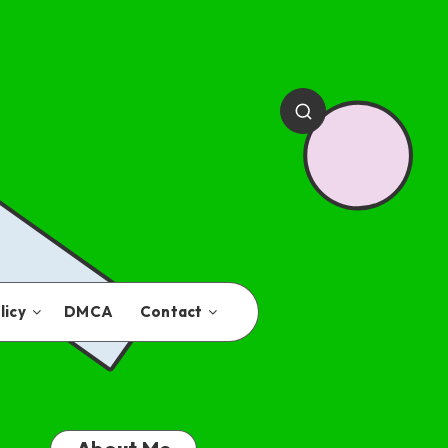
licy
DMCA
Contact