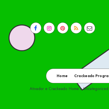
Home
Crackeado Progr
Ativador e Crackeado
Home
»
Uncategorized