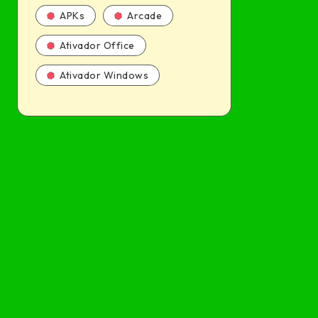
APKs
Arcade
Ativador Office
Ativador Windows