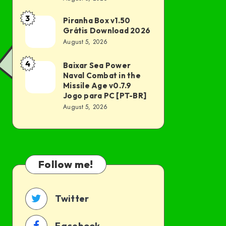
para
22456755
PC
3
Piranha Box v1.50
Piranha
Baixar
[PT-
Grátis Download 2026
Box
Jogo
BR]
August 5, 2026
v1.50
para
Grátis
4
Baixar Sea Power
Baixar
PC
Naval Combat in the
Download
Sea
[PT-
Missile Age v0.7.9
2026
Power
BR]
Jogo para PC [PT-BR]
August 5, 2026
Naval
Combat
in
the
Follow me!
Missile
Age
v0.7.9
Twitter
Jogo
para
Facebook