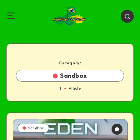
Category:
Sandbox
1
Article
Sandbox