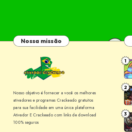
Nossa missão
1
Bai
Cub
v1.
Jog
2
Bai
Nosso objetivo é fornecer a você os melhores
par
Bar
ativadores e programas Crackeado gratuitos
PC
v5.
para sua facilidade em uma única plataforma
[PT
Jog
3
Ativador E Crackeado com links de download
Bai
BR]
par
100% seguros
Win
PC