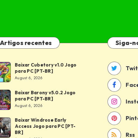
Artigos recentes
Siga-n
Baixar Cubetory v1.0 Jogo
xar
Twit
para PC [PT-BR]
etory
August 6, 2026
0
Fac
o
Baixar Barony v5.0.2 Jogo
xar
para PC [PT-BR]
a
Ins
ony
August 6, 2026
0.2
-
Pint
o
Baixar Windrose Early
xar
Access Jogo para PC [PT-
a
drose
BR]
Rss