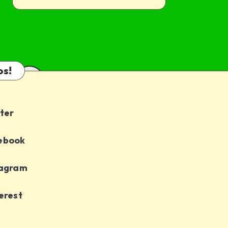
os!
ter
ebook
tagram
erest