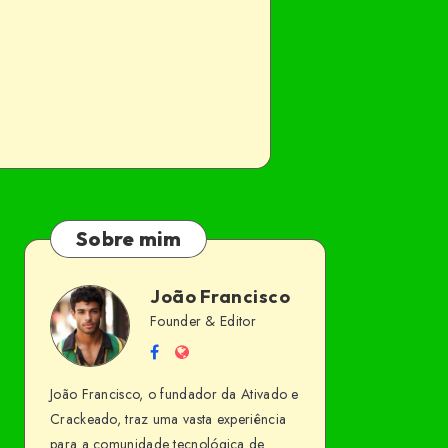
Sobre mim
João Francisco
João
Founder & Editor
Follow
Website
Francisco
me
João Francisco, o fundador da Ativado e
on
Crackeado, traz uma vasta experiência
Facebook
para a comunidade tecnológica de