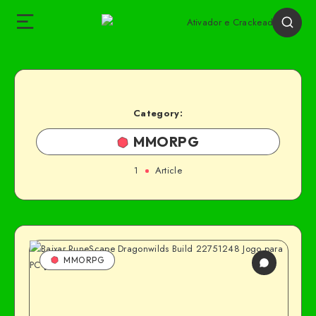
Category:
MMORPG
1
Article
MMORPG