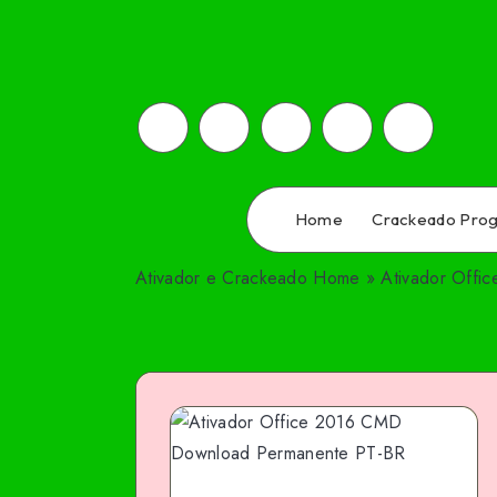
Home
Crackeado Pro
Ativador e Crackeado
Home
»
Ativador Offic