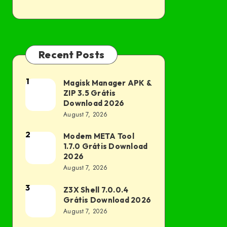
Recent Posts
1
Magisk Manager APK &
Magisk
ZIP 3.5 Grátis
Manager
Download 2026
APK
August 7, 2026
&
2
Modem META Tool
Modem
ZIP
1.7.0 Grátis Download
META
3.5
2026
Tool
August 7, 2026
Grátis
1.7.0
Download
3
Z3X Shell 7.0.0.4
Z3X
Grátis
2026
Grátis Download 2026
Shell
Download
August 7, 2026
7.0.0.4
2026