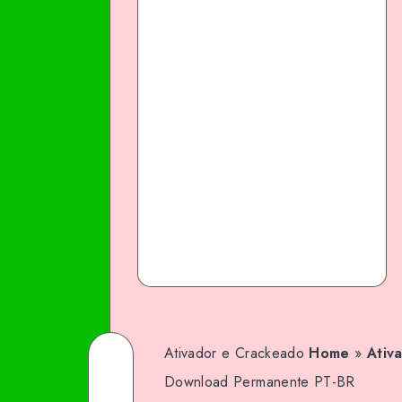
Ativador e Crackeado
Home
»
Ativ
Share
Download Permanente PT-BR
on
Share