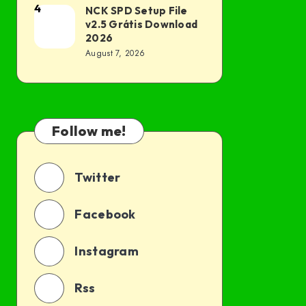
Grátis
4
NCK SPD Setup File
NCK
v2.5 Grátis Download
Download
SPD
2026
2026
Setup
August 7, 2026
File
v2.5
Grátis
Download
Follow me!
2026
Twitter
Facebook
Instagram
Rss