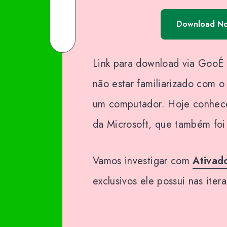
Facebook
on
Share
Download N
Twitter
on
Share
Email
on
Link para download via GooÉ d
WhatsApp
não estar familiarizado com 
um computador. Hoje conhec
da Microsoft, que também fo
Vamos investigar com
Ativad
exclusivos ele possui nas iter