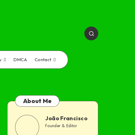
y
DMCA
Contact
About Me
João Francisco
João
Founder & Editor
Follow
Website