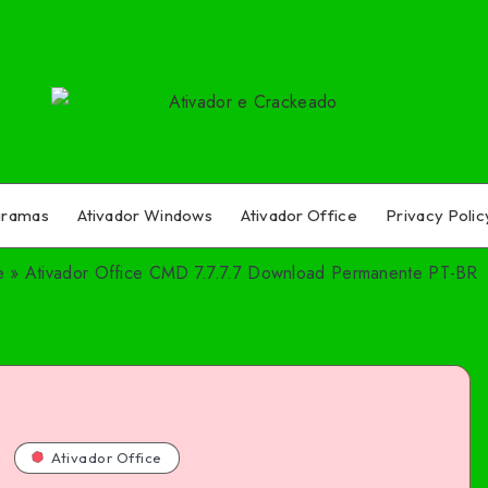
gramas
Ativador Windows
Ativador Office
Privacy Polic
e
»
Ativador Office CMD 7.7.7.7 Download Permanente PT-BR
Ativador Office