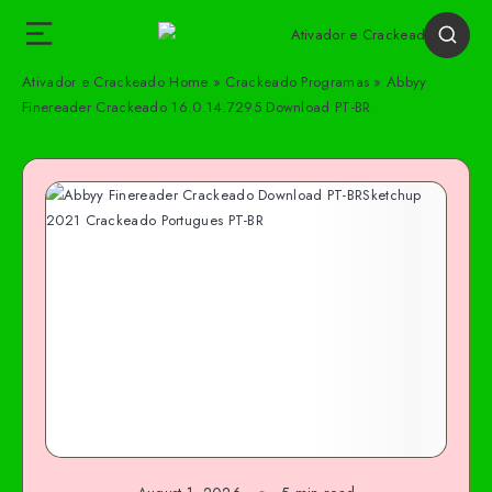
Ativador e Crackeado
Home
»
Crackeado Programas
»
Abbyy
Finereader Crackeado 16.0.14.7295 Download PT-BR