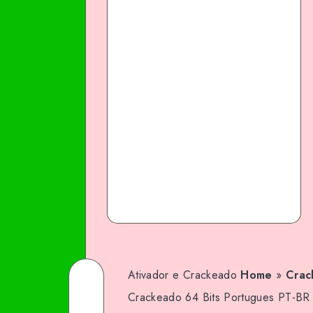
Ativador e Crackeado
Home
»
Crac
Share
Crackeado 64 Bits Portugues PT-BR
on
Share