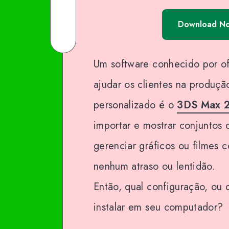
Facebook
on
Share
Download N
Twitter
on
Share
Email
on
Um software conhecido por of
WhatsApp
ajudar os clientes na produçã
personalizado é o
3DS Max 
importar e mostrar conjunto
gerenciar gráficos ou filmes 
nenhum atraso ou lentidão.
Então, qual configuração, ou c
instalar em seu computador?