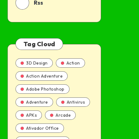
Rss
Tag Cloud
3D Design
Action
Action Adventure
Adobe Photoshop
Adventure
Antivirus
APKs
Arcade
Ativador Office