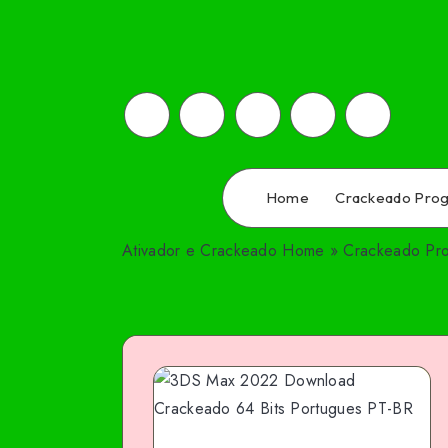
Home
Crackeado Pro
Ativador e Crackeado
Home
»
Crackeado Pr