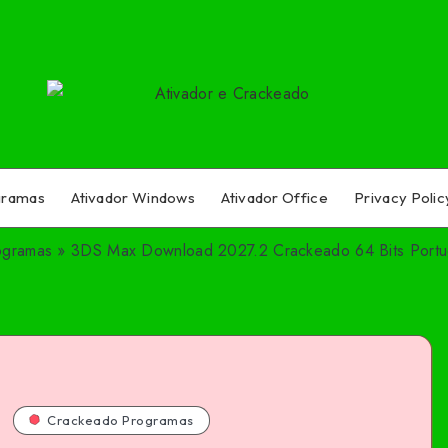
gramas
Ativador Windows
Ativador Office
Privacy Polic
ogramas
»
3DS Max Download 2027.2 Crackeado 64 Bits Port
Crackeado Programas