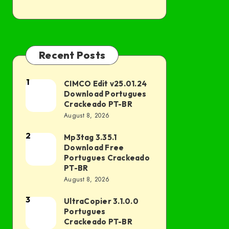
Recent Posts
1
CIMCO Edit v25.01.24
CIMCO
Download Portugues
Edit
Crackeado PT-BR
v25.01.24
August 8, 2026
Download
2
Mp3tag 3.35.1
Mp3tag
Portugues
Download Free
3.35.1
Crackeado
Portugues Crackeado
Download
PT-BR
PT-
August 8, 2026
Free
BR
Portugues
3
UltraCopier 3.1.0.0
UltraCopier
Crackeado
Portugues
3.1.0.0
Crackeado PT-BR
PT-