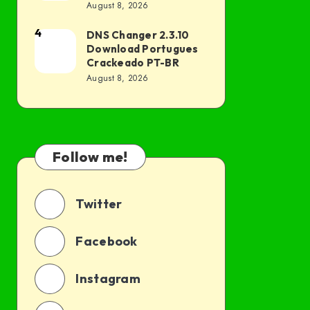
Portugues
August 8, 2026
BR
Crackeado PT-
4
DNS Changer 2.3.10
DNS
BR
Download Portugues
Changer
Crackeado PT-BR
2.3.10
August 8, 2026
Download
Portugues
Crackeado
PT-
Follow me!
BR
Twitter
Facebook
Instagram