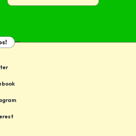
os!
ter
ebook
tagram
erest