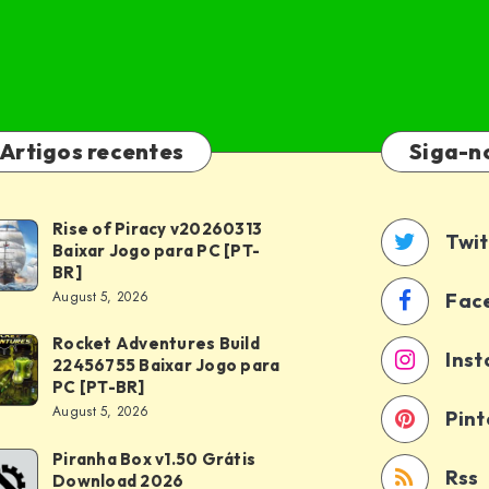
Artigos recentes
Siga-n
Rise of Piracy v20260313
e
Twit
Baixar Jogo para PC [PT-
BR]
acy
August 5, 2026
Fac
260313
Rocket Adventures Build
ket
xar
Ins
22456755 Baixar Jogo para
entures
o
PC [PT-BR]
d
August 5, 2026
a
Pint
56755
Piranha Box v1.50 Grátis
anha
xar
-
Rss
Download 2026