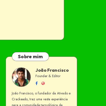
Sobre mim
João Francisco
João
Founder & Editor
Follow
Website
Francisco
me
João Francisco, o fundador da Ativado e
on
Crackeado, traz uma vasta experiência
Facebook
para a comunidade tecnológica de