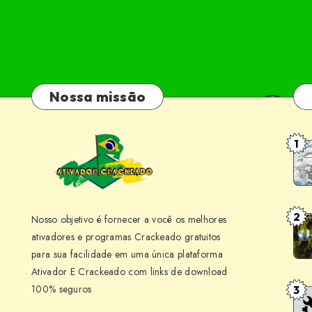
Nossa missão
1
Ris
of
Pir
v20
2
Nosso objetivo é fornecer a você os melhores
Roc
Bai
ativadores e programas Crackeado gratuitos
Adv
Jog
para sua facilidade em uma única plataforma
Buil
par
Ativador E Crackeado com links de download
224
PC
100% seguros
3
Pir
Bai
[PT