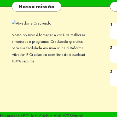
Nossa missão
1
Bai
Cub
Nosso objetivo é fornecer a você os melhores
v1.
ativadores e programas Crackeado gratuitos
Jog
2
para sua facilidade em uma única plataforma
Bai
Ativador E Crackeado com links de download
par
Bar
100% seguros
PC
v5.
[PT
Jog
3
Bai
BR]
par
Win
PC
Earl
[PT
Acc
BR]
Jog
par
blp-market
SEO Test Anchor
Visit W3Schools
PC