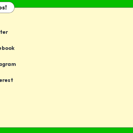
os!
ter
ebook
tagram
erest