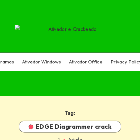
gramas
Ativador Windows
Ativador Office
Privacy Polic
Tag:
EDGE Diagrammer crack
1
Article