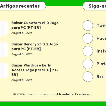
Artigos recentes
Siga-n
Baixar Cubetory v1.0 Jogo
xar
Twit
para PC [PT-BR]
etory
August 6, 2026
0
Fac
o
Baixar Barony v5.0.2 Jogo
xar
para PC [PT-BR]
a
Ins
ony
August 6, 2026
0.2
-
Pint
o
Baixar Windrose Early
xar
Access Jogo para PC [PT-
a
drose
BR]
Rss
y
August 6, 2026
-
ess
o
© 2024 - Direitos reservados -
Ativador e Crackeado
a