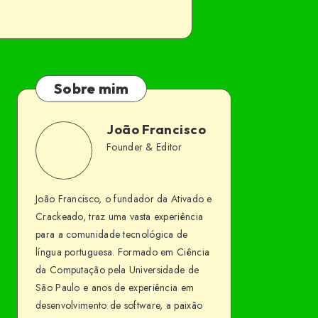
Sobre mim
João Francisco
João
Founder & Editor
Follow
Website
Francisco
me
João Francisco, o fundador da Ativado e
on
Crackeado, traz uma vasta experiência
Facebook
para a comunidade tecnológica de
língua portuguesa. Formado em Ciência
da Computação pela Universidade de
São Paulo e anos de experiência em
desenvolvimento de software, a paixão