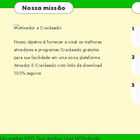
Nossa missão
1
Bai
Cub
Nosso objetivo é fornecer a você os melhores
v1.
ativadores e programas Crackeado gratuitos
Jog
2
para sua facilidade em uma única plataforma
Bai
Ativador E Crackeado com links de download
par
Bar
100% seguros
PC
v5.
[PT
Jog
3
Bai
BR]
par
Win
PC
Earl
[PT
Acc
BR]
Jog
par
blp-market
SEO Test Anchor
Visit W3Schools
PC