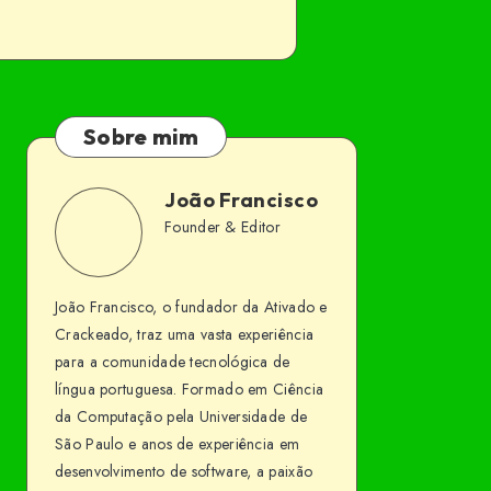
Sobre mim
João Francisco
João
Founder & Editor
Follow
Website
Francisco
me
João Francisco, o fundador da Ativado e
on
Crackeado, traz uma vasta experiência
Facebook
para a comunidade tecnológica de
língua portuguesa. Formado em Ciência
da Computação pela Universidade de
São Paulo e anos de experiência em
desenvolvimento de software, a paixão