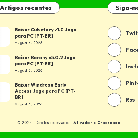
Artigos recentes
Siga-n
Baixar Cubetory v1.0 Jogo
xar
Twit
para PC [PT-BR]
etory
August 6, 2026
0
Fac
o
Baixar Barony v5.0.2 Jogo
xar
para PC [PT-BR]
a
Ins
ony
August 6, 2026
0.2
-
Pint
o
Baixar Windrose Early
xar
Access Jogo para PC [PT-
a
drose
BR]
Rss
y
August 6, 2026
-
ess
o
© 2024 - Direitos reservados -
Ativador e Crackeado
a