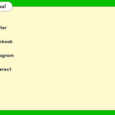
os!
ter
ebook
tagram
erest