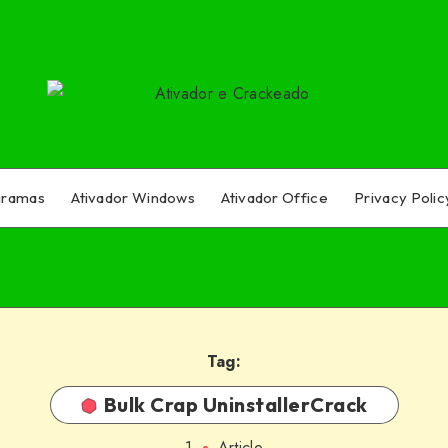
gramas
Ativador Windows
Ativador Office
Privacy Polic
Tag:
Bulk Crap UninstallerCrack
1
Article