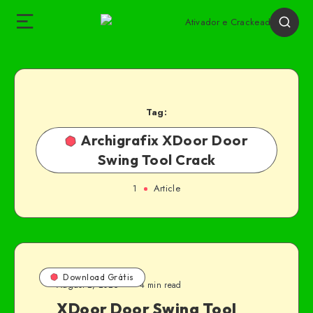
Tag:
Archigrafix XDoor Door
Swing Tool Crack
1
Article
Download Grátis
August 2, 2026
4 min read
XDoor Door Swing Tool